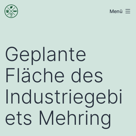
Zum
Bündnis
Menü
Inhalt
Naturraum
springen
Mehringer
Höhe
Geplante
Fläche des
Industriegebi
ets Mehring