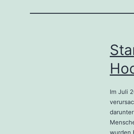
Sta
Ho
Im Juli 
verursa
darunter
Mensche
wurden H