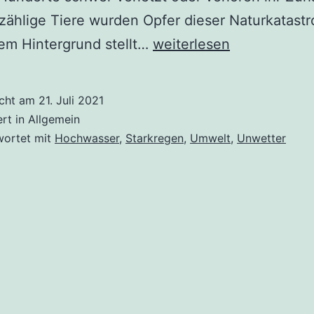
ählige Tiere wurden Opfer dieser Naturkatastr
Starkregen
em Hintergrund stellt…
weiterlesen
und
Hochwasser
icht am
21. Juli 2021
ert in Allgemein
wortet mit
Hochwasser
,
Starkregen
,
Umwelt
,
Unwetter