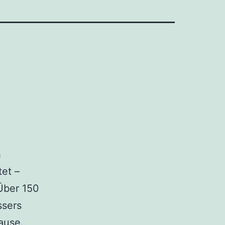
h
et –
 Über 150
ssers
ause.